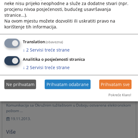
pravosuđa
neke nisu prijeko neophodne a služe za dodatne stvari (npr.
Da pravda bude vidljiva
procjenu nivoa posjećenosti, budućeg usavršavanja
stranice...).
03.08.2020.
Na ovom mjestu možete dozvoliti ili uskratiti pravo na
korištenje tih informacija.
Brošura o pravima svjedoka/oštećenog u krivičnom
postupku
Translation
(obavezna)
Šta je dobro znati ako sam svjedok/oštećeni?
↓
2
Servisi treće strane
03.08.2020.
Analitika o posjećenosti stranica
Brošura Transparency Internationala o pravima
↓
2
Servisi treće strane
građana u kontaktu sa tužilaštvima
Tužilaštvo za građane
Ne prihvatam
Prihvatam odabrane
Prihvatam sve
03.08.2020.
Pokreće Klaro!
Komunikacija elektronskom poštom
Komunikacija sa Okružnim tužilaštvom u Doboju ostvarena elektronskom
poštom ...
19.11.2013.
Više