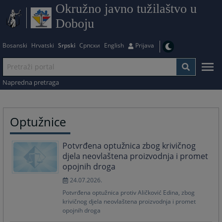
Okružno javno tužilaštvo u
Doboju
Bosanski
Hrvatski
Srpski
Српски
English
Prijava
Napredna pretraga
Optužnice
Potvrđena optužnica zbog krivičnog
djela neovlaštena proizvodnja i promet
opojnih droga
24.07.2026.
Potvrđena optužnica protiv Aličković Edina, zbog
krivičnog djela neovlaštena proizvodnja i promet
opojnih droga