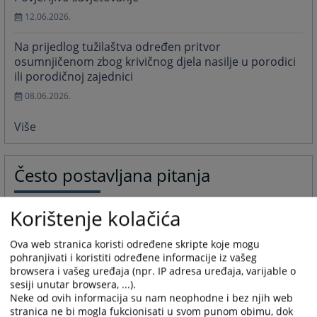
12.06.2026.
Na prijedlog tužilaštva određen pritvor
osumnjičenom zbog krivičnog djela nasilje u porodici
ili porodičnoj zajednici
08.06.2026.
Više
Često postavljana pitanja
Poziv novinarima i novinarkama da pristupe
Korištenje kolačića
edukativnom interaktivnom modulu koji se temelji na
priručniku “Da pravda bude vidljiva”.
Ova web stranica koristi određene skripte koje mogu
“Da pravda bude vidljiva”.
pohranjivati i koristiti određene informacije iz vašeg
browsera i vašeg uređaja (npr. IP adresa uređaja, varijable o
20.04.2021.
sesiji unutar browsera, ...).
Neke od ovih informacija su nam neophodne i bez njih web
Priručnik za novinare o izvještavanju iz krivičnog
stranica ne bi mogla fukcionisati u svom punom obimu, dok