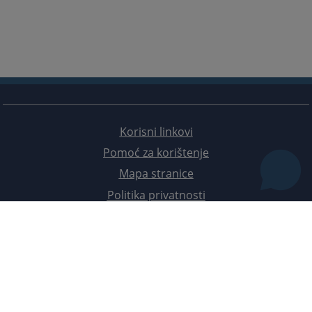
Korisni linkovi
Pomoć za korištenje
Mapa stranice
Politika privatnosti
Redizajn web stranice je finansirala Evropska unija. Za njen sadržaj isključivo je odgovorno
Visoko sudsko i tužilačko vijeće BiH i ona ne odražava nužno stavove Evropske unije.