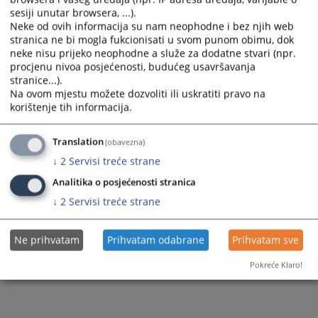
sesiji unutar browsera, ...).
Prikazana vijest je na
:
Srpski jezik
Neke od ovih informacija su nam neophodne i bez njih web
stranica ne bi mogla fukcionisati u svom punom obimu, dok
4587
PREGLEDA
neke nisu prijeko neophodne a služe za dodatne stvari (npr.
procjenu nivoa posjećenosti, budućeg usavršavanja
stranice...).
Na ovom mjestu možete dozvoliti ili uskratiti pravo na
korištenje tih informacija.
Translation
(obavezna)
↓
2
Servisi treće strane
Analitika o posjećenosti stranica
↓
2
Servisi treće strane
Ne prihvatam
Prihvatam odabrane
Prihvatam sve
Pokreće Klaro!