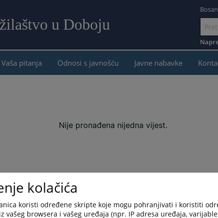
Bosan
žilaštvo u Doboju
Idi
na
Napre
sadržaj
Vaša pitanja
Odnosi s javnošću
Javne nabavke
Konta
Nije pronađena nijedna vijest.
enje kolačića
nica koristi određene skripte koje mogu pohranjivati i koristiti od
iz vašeg browsera i vašeg uređaja (npr. IP adresa uređaja, varijable 