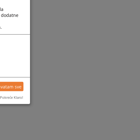
la
a dodatne
.
hvatam sve
Pokreće Klaro!