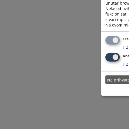
unutar brows
Neke od ovi
fukcionisat
stvari (npr.
Na ovom mjes
Tra
↓
2
Ana
↓
2
Ne prihva