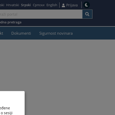
ski
Hrvatski
Srpski
Српски
English
Prijava
dna pretraga
kt
Dokumenti
Sigurnost novinara
ređene
o sesiji