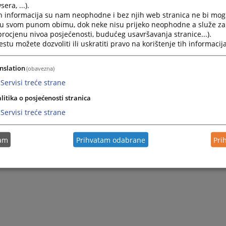
era, ...).
h informacija su nam neophodne i bez njih web stranica ne bi mog
i u svom punom obimu, dok neke nisu prijeko neophodne a služe z
 procjenu nivoa posjećenosti, budućeg usavršavanja stranice...).
tu možete dozvoliti ili uskratiti pravo na korištenje tih informacija
nslation
(obavezna)
Servisi treće strane
litika o posjećenosti stranica
Servisi treće strane
tam
Prihvatam odabrane
Pri