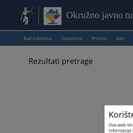
Okružno javno tu
Rad tužilaštva
Optužnice
Pritvori
Akti
Rezultati pretrage
Korišt
Ova web stra
informacije 