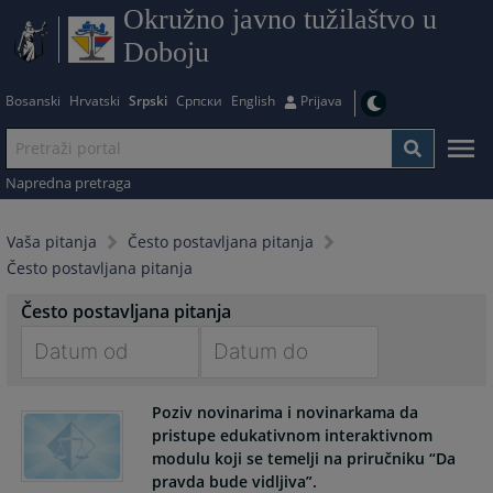
Okružno javno tužilaštvo u
Doboju
Bosanski
Hrvatski
Srpski
Српски
English
Prijava
Napredna pretraga
Vaša pitanja
Često postavljana pitanja
Često postavljana pitanja
Često postavljana pitanja
Navigate
Navigate
Poziv novinarima i novinarkama da
forward
forward
pristupe edukativnom interaktivnom
to
to
modulu koji se temelji na priručniku “Da
interact
interact
pravda bude vidljiva”.
with
with