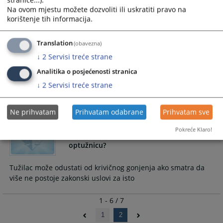
stranice...).
Na ovom mjestu možete dozvoliti ili uskratiti pravo na
Tužilaštvo za građane
korištenje tih informacija.
03.08.2020.
Translation
(obavezna)
↓
2
Servisi treće strane
Komunikacija elektronskom poštom
Analitika o posjećenosti stranica
↓
2
Servisi treće strane
Komunikacija sa Okružnim tužilaštvom u Doboju ostvarena
Ne prihvatam
Prihvatam odabrane
Prihvatam sve
Pokreće Klaro!
Kada i zašto tužilac može povući
optužnicu?
Tužilac može odustati od krivičnog gonjenja ako smatra da
više ne postoje zakonski uslovi za isto
1 - 6 / 7
1
2