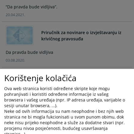
the
the
“Da pravda bude vidljiva”.
calendar
calendar
20.04.2021.
and
and
select
select
a
a
Priručnik za novinare o izvještavanju iz
date.
date.
krivičnog pravosuđa
Press
Press
the
the
Da pravda bude vidljiva
question
question
03.08.2020.
mark
mark
key
key
Korištenje kolačića
to
to
Brošura o pravima svjedoka/oštećenog u
get
get
krivičnom postupku
Ova web stranica koristi određene skripte koje mogu
the
the
pohranjivati i koristiti određene informacije iz vašeg
keyboard
keyboard
Šta je dobro znati ako sam svjedok/oštećeni?
browsera i vašeg uređaja (npr. IP adresa uređaja, varijable o
shortcuts
shortcuts
sesiji unutar browsera, ...).
03.08.2020.
for
for
Neke od ovih informacija su nam neophodne i bez njih web
changing
changing
stranica ne bi mogla fukcionisati u svom punom obimu, dok
Brošura Transparency Internationala o
neke nisu prijeko neophodne a služe za dodatne stvari (npr.
dates.
dates.
pravima građana u kontaktu sa
procjenu nivoa posjećenosti, budućeg usavršavanja
tužilaštvima