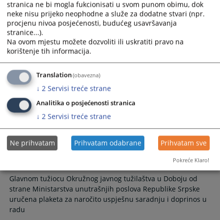
stranica ne bi mogla fukcionisati u svom punom obimu, dok
neke nisu prijeko neophodne a služe za dodatne stvari (npr.
Održana radionica za glavne tužioce i glasnogovornike u
procjenu nivoa posjećenosti, budućeg usavršavanja
tužilaštvima u BiH
stranice...).
Na ovom mjestu možete dozvoliti ili uskratiti pravo na
27.06.2019.
korištenje tih informacija.
Održan seminar o jačanju
Translation
(obavezna)
transparentnosti tužilaštava u BiH
↓
2
Servisi treće strane
Analitika o posjećenosti stranica
Održan seminar o jačanju transparentnosti tužilaštava u BiH
↓
2
Servisi treće strane
17.04.2019.
Ne prihvatam
Prihvatam odabrane
Prihvatam sve
Dodjela plakete glavnom tužiocu
Pokreće Klaro!
Glavnom tužiocu Okružnog javnog tužilaštva u Doboju od
strane Ministarstva unutrašnjih poslova Republike Srpske
uručena plaketa za naročito uspješnu saradnju i doprinos u
radu