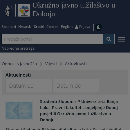
Okružno javno tužilaštvo u
Doboju
Bosanski
Hrvatski
Srpski
Српски
English
Prijava
Napredna pretraga
Aktuelnosti
Odnosi s javnošću
Vijesti
Aktuelnosti
Navigate
Navigate
Studenti Slobomir P Univerziteta Banja
forward
forward
Luka, Pravni fakultet - odjeljenje Doboj
to
to
posjetili Okružno javno tužilastvo u
interact
interact
with
with
the
the
Studenti Slobomir P Univerziteta Banja Luka, Pravni fakultet -