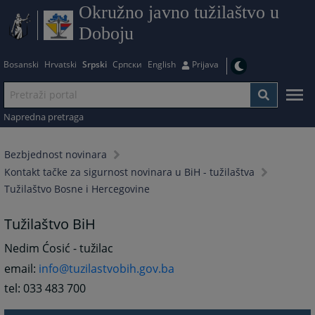
Okružno javno tužilaštvo u
Doboju
Bosanski
Hrvatski
Srpski
Српски
English
Prijava
Napredna pretraga
Bezbjednost novinara
Kontakt tačke za sigurnost novinara u BiH - tužilaštva
Tužilaštvo Bosne i Hercegovine
Tužilaštvo BiH
Nedim Ćosić - tužilac
email:
info@tuzilastvobih.gov.ba
tel: 033 483 700