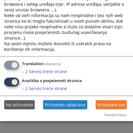
browsera i vašeg uređaja (npr. IP adresa uređaja, varijable o
sesiji unutar browsera, ...).
Neke od ovih informacija su nam neophodne i bez njih web
stranica ne bi mogla fukcionisati u svom punom obimu, dok
neke nisu prijeko neophodne a služe za dodatne stvari (npr.
procjenu nivoa posjećenosti, budućeg usavršavanja
stranice...).
Na ovom mjestu možete dozvoliti ili uskratiti pravo na
korištenje tih informacija.
Translation
(obavezna)
↓
2
Servisi treće strane
Analitika o posjećenosti stranica
↓
2
Servisi treće strane
Ne prihvatam
Prihvatam odabrane
Prihvatam sve
Pokreće Klaro!