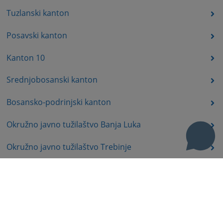
Tuzlanski kanton
Posavski kanton
Kanton 10
Srednjobosanski kanton
Bosansko-podrinjski kanton
Okružno javno tužilaštvo Banja Luka
Okružno javno tužilaštvo Trebinje
Okružno javno tužilaštvo Istočno Sarajevo
Okružno javno tužilaštvo Prijedor
Okružno javno tužilaštvo Bijeljina