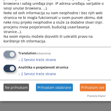
browsera i vašeg uređaja (npr. IP adresa uređaja, varijable o
sesiji unutar browsera, ...).
Neke od ovih informacija su nam neophodne i bez njih web
stranica ne bi mogla fukcionisati u svom punom obimu, dok
neke nisu prijeko neophodne a služe za dodatne stvari (npr.
procjenu nivoa posjećenosti, budućeg usavršavanja
stranice...).
Na ovom mjestu možete dozvoliti ili uskratiti pravo na
korištenje tih informacija.
Translation
(obavezna)
↓
2
Servisi treće strane
Analitika o posjećenosti stranica
↓
2
Servisi treće strane
Ne prihvatam
Prihvatam odabrane
Prihvatam sve
Pokreće Klaro!