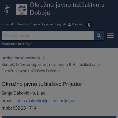
Okružno javno tužilaštvo u
Doboju
Bosanski
Hrvatski
Srpski
Српски
English
Prijava
Napredna pretraga
Bezbjednost novinara
Kontakt tačke za sigurnost novinara u BiH - tužilaštva
Okružno javno tužilaštvo Prijedor
Okružno javno tužilaštvo Prijedor
Sanja Đaković - tužilac
email:
sanja.djakovic@pravosudje.ba
mob: 052 231 714