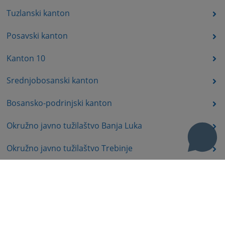
Tuzlanski kanton
Posavski kanton
Kanton 10
Srednjobosanski kanton
Bosansko-podrinjski kanton
Okružno javno tužilaštvo Banja Luka
Okružno javno tužilaštvo Trebinje
Okružno javno tužilaštvo Istočno Sarajevo
Okružno javno tužilaštvo Prijedor
Okružno javno tužilaštvo Bijeljina