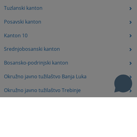
Tuzlanski kanton
Posavski kanton
Kanton 10
Srednjobosanski kanton
Bosansko-podrinjski kanton
Okružno javno tužilaštvo Banja Luka
Okružno javno tužilaštvo Trebinje
Okružno javno tužilaštvo Istočno Sarajevo
Okružno javno tužilaštvo Prijedor
Okružno javno tužilaštvo Bijeljina