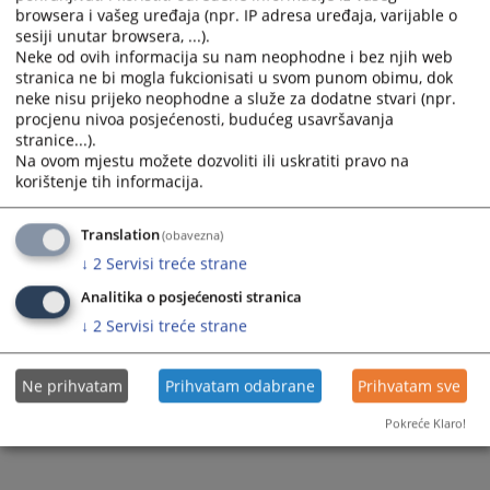
browsera i vašeg uređaja (npr. IP adresa uređaja, varijable o
sesiji unutar browsera, ...).
Neke od ovih informacija su nam neophodne i bez njih web
stranica ne bi mogla fukcionisati u svom punom obimu, dok
neke nisu prijeko neophodne a služe za dodatne stvari (npr.
procjenu nivoa posjećenosti, budućeg usavršavanja
stranice...).
Na ovom mjestu možete dozvoliti ili uskratiti pravo na
korištenje tih informacija.
Translation
(obavezna)
↓
2
Servisi treće strane
Analitika o posjećenosti stranica
↓
2
Servisi treće strane
Ne prihvatam
Prihvatam odabrane
Prihvatam sve
Pokreće Klaro!