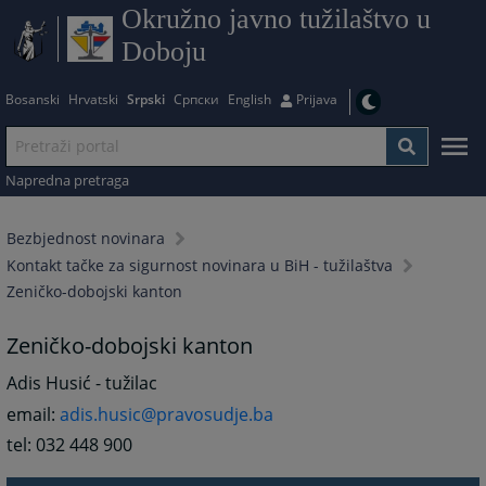
Okružno javno tužilaštvo u
Doboju
Bosanski
Hrvatski
Srpski
Српски
English
Prijava
Napredna pretraga
Bezbjednost novinara
Kontakt tačke za sigurnost novinara u BiH - tužilaštva
Zeničko-dobojski kanton
Zeničko-dobojski kanton
Adis Husić - tužilac
email:
adis.husic@pravosudje.ba
tel: 032 448 900