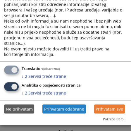
04.08.2010.
and
and
pohranjivati i koristiti određene informacije iz vašeg
browsera i vašeg uređaja (npr. IP adresa uređaja, varijable o
select
select
sesiji unutar browsera, ...).
a
a
Neke od ovih informacija su nam neophodne i bez njih web
date.
date.
stranica ne bi mogla fukcionisati u svom punom obimu, dok
Press
Press
neke nisu prijeko neophodne a služe za dodatne stvari (npr.
the
the
procjenu nivoa posjećenosti, budućeg usavršavanja
question
question
stranice...).
Na ovom mjestu možete dozvoliti ili uskratiti pravo na
mark
mark
korištenje tih informacija.
key
key
to
to
get
get
Translation
(obavezna)
the
the
↓
2
Servisi treće strane
keyboard
keyboard
Analitika o posjećenosti stranica
shortcuts
shortcuts
↓
2
Servisi treće strane
for
for
changing
changing
dates.
dates.
Ne prihvatam
Prihvatam odabrane
Prihvatam sve
Pokreće Klaro!