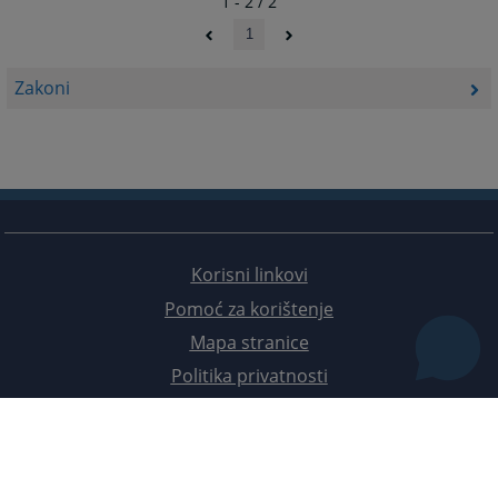
1 - 2 / 2
1
Zakoni
Korisni linkovi
Pomoć za korištenje
Mapa stranice
Politika privatnosti