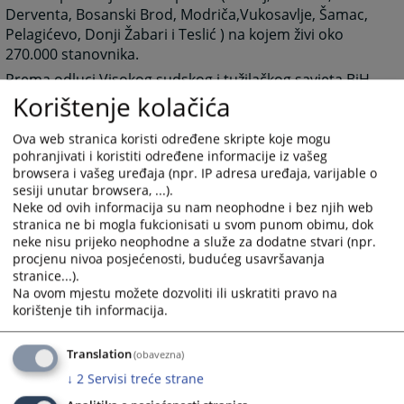
Derventa, Bosanski Brod, Modriča,Vukosavlje, Šamac,
Pelagićevo, Donji Žabari i Teslić ) na kojem živi oko
270.000 stanovnika.
Prema odluci Visokog sudskog i tužilačkog savjeta BiH
Korištenje kolačića
u Okružnom tužilaštvu u Doboju tužilačku funkciju vrši
ukupno 15 tužilaca uključujući i glavnog okružnog
tužioca.
Ova web stranica koristi određene skripte koje mogu
pohranjivati i koristiti određene informacije iz vašeg
U skladu sa članom 50. Zakona o tužilaštvima
browsera i vašeg uređaja (npr. IP adresa uređaja, varijable o
Republike Srpske "Službeni glasnik Republike Srpske",
sesiji unutar browsera, ...).
br. 55/02), dana 9. februara 2004. godine osniva se
Neke od ovih informacija su nam neophodne i bez njih web
Okružno tužilaštvo u Doboju.
stranica ne bi mogla fukcionisati u svom punom obimu, dok
neke nisu prijeko neophodne a služe za dodatne stvari (npr.
procjenu nivoa posjećenosti, budućeg usavršavanja
3868
PREGLEDA
stranice...).
Na ovom mjestu možete dozvoliti ili uskratiti pravo na
korištenje tih informacija.
Translation
(obavezna)
↓
2
Servisi treće strane
Prateći dokumenti