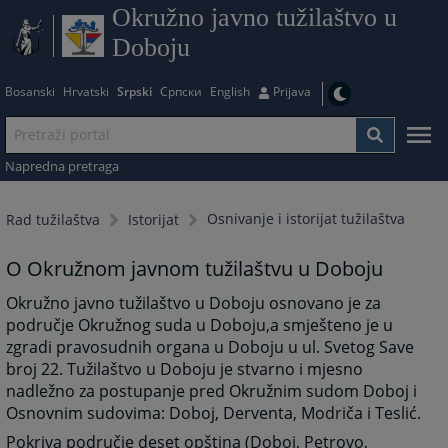
Okružno javno tužilaštvo u
Doboju
Bosanski
Hrvatski
Srpski
Српски
English
Prijava
Napredna pretraga
Osnivanje i istorijat tužilaštva
Rad tužilaštva
Istorijat
O Okružnom javnom tužilaštvu u Doboju
Okružno javno tužilaštvo u Doboju osnovano je za
područje Okružnog suda u Doboju,a smješteno je u
zgradi pravosudnih organa u Doboju u ul. Svetog Save
broj 22. Tužilaštvo u Doboju je stvarno i mjesno
nadležno za postupanje pred Okružnim sudom Doboj i
Osnovnim sudovima: Doboj, Derventa, Modriča i Teslić.
Pokriva područje deset opština (Doboj, Petrovo,