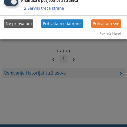
Analitika o posjećenosti stranica
Odluka o osnivanju - Službeni glasnik. RS br. 20/04
↓
2
Servisi treće strane
Ne prihvatam
Prihvatam odabrane
Prihvatam sve
Pokreće Klaro!
1 - 1 / 1
1
Osnivanje i istorijat tužilaštva