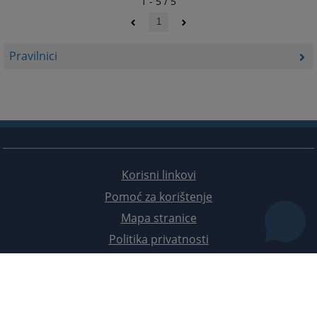
1 - 5 / 5
1
Pravilnici
Korisni linkovi
Pomoć za korištenje
Mapa stranice
Politika privatnosti