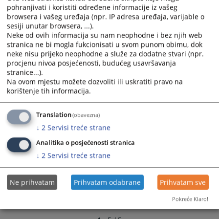
Uputstvo o postupanju sa prijavom korupcije
and
and
pohranjivati i koristiti određene informacije iz vašeg
19.03.2018.
browsera i vašeg uređaja (npr. IP adresa uređaja, varijable o
select
select
sesiji unutar browsera, ...).
a
a
Neke od ovih informacija su nam neophodne i bez njih web
Odluka o uspostavljanju WEB uredništva Okružnog
date.
date.
stranica ne bi mogla fukcionisati u svom punom obimu, dok
tužilaštva u Doboju
Press
Press
neke nisu prijeko neophodne a služe za dodatne stvari (npr.
the
the
procjenu nivoa posjećenosti, budućeg usavršavanja
question
question
Pravilnik o unutrašnjoj organizaciji i poslovanju
stranice...).
Na ovom mjestu možete dozvoliti ili uskratiti pravo na
mark
mark
korištenje tih informacija.
key
key
to
to
get
get
Translation
(obavezna)
the
the
↓
2
Servisi treće strane
keyboard
keyboard
Analitika o posjećenosti stranica
shortcuts
shortcuts
↓
2
Servisi treće strane
for
for
changing
changing
dates.
dates.
Ne prihvatam
Prihvatam odabrane
Prihvatam sve
Pokreće Klaro!