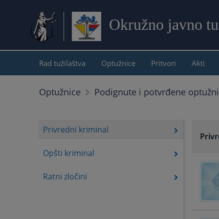
Okružno javno tu
Rad tužilaštva
Optužnice
Pritvori
Akti
Optužnice
Podignute i potvrđene optužn
Privredni kriminal
Privr
Opšti kriminal
Ratni zločini