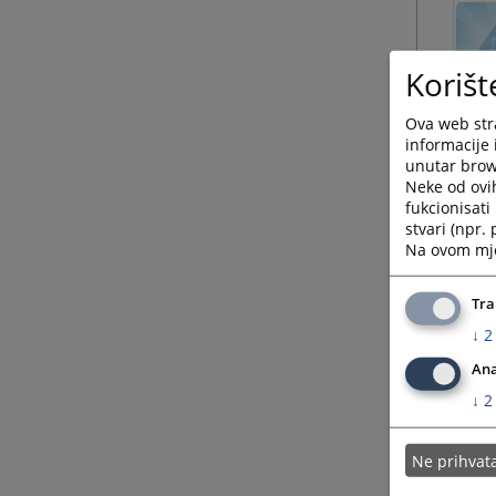
Korišt
Ova web stra
informacije 
unutar brows
Neke od ovi
fukcionisat
stvari (npr.
Na ovom mjes
Tra
↓
2
Ana
↓
2
Ne prihva