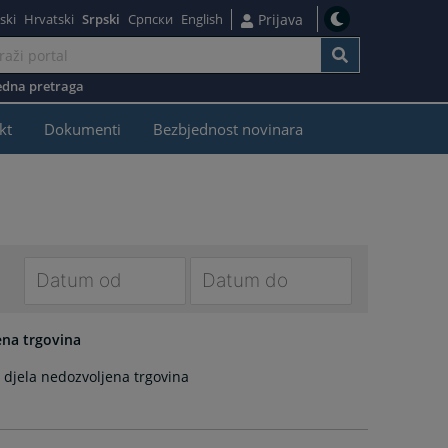
ski
Hrvatski
Srpski
Српски
English
Prijava
dna pretraga
kt
Dokumenti
Bezbjednost novinara
Navigate
Navigate
forward
forward
ena trgovina
to
to
g djela nedozvoljena trgovina
interact
interact
with
with
the
the
calendar
calendar