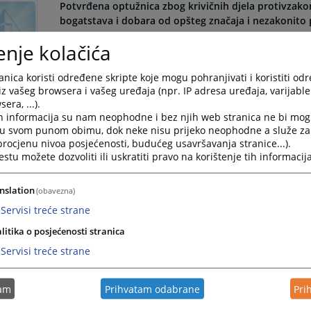
Potvrđena optužnica zbog krivičnih djela protivzakon
bogatstava i dobara od opšteg značaja i nezakonito
enje kolačića
Potvrđena optužnica protiv Davidović Slađana, zbog kr
eksploatacija prirodnih bogatstava i dobara od opšte
poslovanju.
nica koristi određene skripte koje mogu pohranjivati i koristiti od
iz vašeg browsera i vašeg uređaja (npr. IP adresa uređaja, varijable 
12.06.2026.
era, ...).
h informacija su nam neophodne i bez njih web stranica ne bi mog
i u svom punom obimu, dok neke nisu prijeko neophodne a služe z
Potvrđena optužnica zbog krivičnih djela pronevjera i
 procjenu nivoa posjećenosti, budućeg usavršavanja stranice...).
tu možete dozvoliti ili uskratiti pravo na korištenje tih informacija
Potvrđena optužnica protiv Zečević Željke, zbog krivični
Jovana, zbog krivičnog djela Pronevjera u pomaganju.
12.06.2026.
nslation
(obavezna)
Servisi treće strane
Potvrđena optužnica zbog krivičnog djela nedozvolj
litika o posjećenosti stranica
Servisi treće strane
Potvrđena optužnica protiv Nešić Dalibora i Nešić Dra
14.05.2026.
tam
Prihvatam odabrane
Pri
Potvrđena optužnica zbog krivičnog djela obmana pri