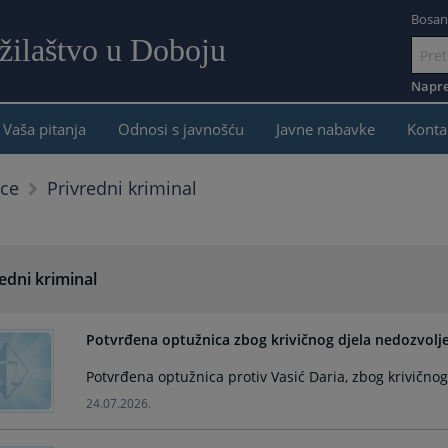
Bosan
žilaštvo u Doboju
Idi
na
Napre
sadržaj
Vaša pitanja
Odnosi s javnošću
Javne nabavke
Konta
Privredni kriminal
ice
edni kriminal
Potvrđena optužnica zbog krivičnog djela nedozvolj
Potvrđena optužnica protiv Vasić Daria, zbog krivično
24.07.2026.