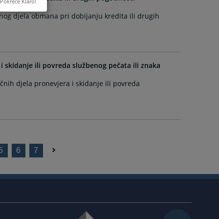
Pokreće Klaro!
nog djela obmana pri dobijanju kredita ili drugih
i skidanje ili povreda službenog pečata ili znaka
čnih djela pronevjera i skidanje ili povreda
5
6
7