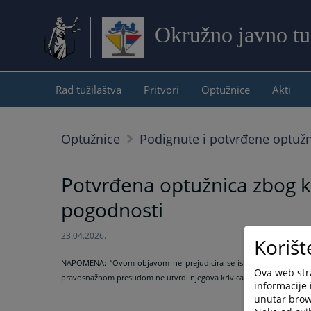
Okružno javno tu
Rad tužilaštva
Pritvori
Optužnice
Akti
Optužnice
Podignute i potvrđene optuž
Potvrđena optužnica zbog kr
pogodnosti
23.04.2026.
Korišt
NAPOMENA:
“Ovom objavom ne prejudicira se ishod krivičnog pos
Ova web stra
pravosnažnom presudom ne utvrdi njegova krivica.”
informacije 
unutar brows