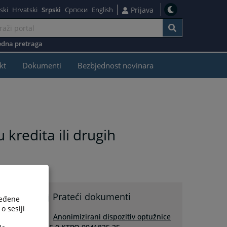
ski
Hrvatski
Srpski
Српски
English
Prijava
dna pretraga
kt
Dokumenti
Bezbjednost novinara
kredita ili drugih
e
Prateći dokumenti
ređene
o sesiji
Anonimizirani dispozitiv optužnice