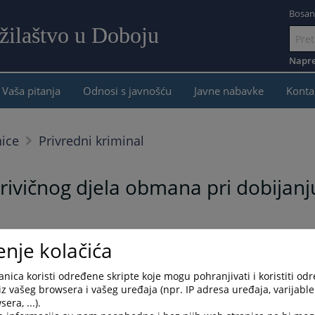
Bosan
žilaštvo u Doboju
Idi
na
Napre
sadržaj
Vaša pitanja
Odnosi s javnošću
Javne nabavke
Konta
nice
Privredni kriminal
ivičnog djela obmana pri dobijanju 
enje kolačića
tupka i ne narušava princip presumpcije nevinosti. Svako se smatra nevinim dok s
nica koristi određene skripte koje mogu pohranjivati i koristiti od
iz vašeg browsera i vašeg uređaja (npr. IP adresa uređaja, varijable 
era, ...).