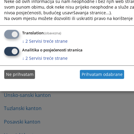
Republika Srpska - Ministarsto unutrašnjih poslova
Neke od ovih informacija su nam neophodne i bez njih web stran
svom punom obimu, dok neke nisu prijeko neophodne a služe za 
nivoa posjećenosti, budućeg usavršavanja stranice...).
FBiH/ Federalno ministarstvo unutrašnjih poslova
Na ovom mjestu možete dozvoliti ili uskratiti pravo na korištenje 
Brčko distrikt Bosne i Hercegovine
Translation
(obavezna)
Kanton Sarajevo
↓
2
Servisi treće strane
Analitika o posjećenosti stranica
Hercegovačko-neretvanski kanton
↓
2
Servisi treće strane
Zapadnohercegovački kanton
Ne prihvatam
Prihvatam odabrane
Zeničko-dobojski kanton
Unsko-sanski kanton
Tuzlanski kanton
Posavski kanton