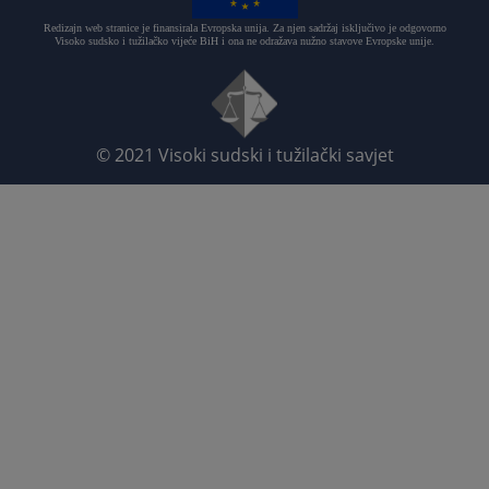
Redizajn web stranice je finansirala Evropska unija. Za njen sadržaj isključivo je odgovorno
Visoko sudsko i tužilačko vijeće BiH i ona ne odražava nužno stavove Evropske unije.
© 2021
Visoki sudski i tužilački savjet