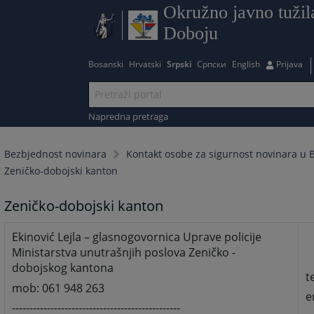
Okružno javno tužil
Doboju
Bosanski
Hrvatski
Srpski
Српски
English
Prijava
Napredna pretraga
Bezbjednost novinara
Kontakt osobe za sigurnost novinara u Bi
Zeničko-dobojski kanton
Zeničko-dobojski kanton
Ekinović Lejla – glasnogovornica Uprave policije
Ministarstva unutrašnjih poslova Zeničko -
dobojskog kantona
t
mob: 061 948 263
e
------------------------------------------------