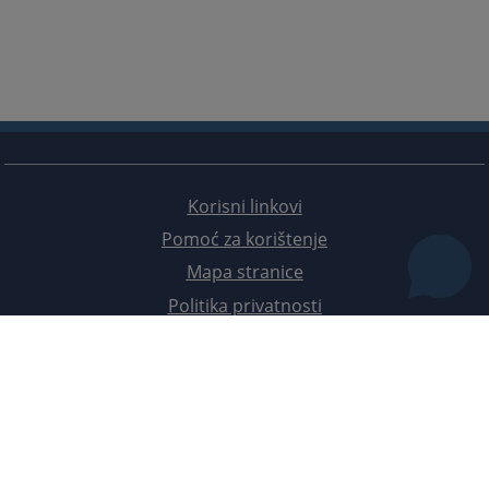
Korisni linkovi
Pomoć za korištenje
Mapa stranice
Politika privatnosti
Redizajn web stranice je finansirala Evropska unija. Za njen sadržaj isključivo je odgovorno
Visoko sudsko i tužilačko vijeće BiH i ona ne odražava nužno stavove Evropske unije.