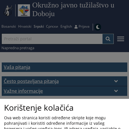
Okružno javno tužilaštvo u
Doboju
Bosanski
Hrvatski
Srpski
Српски
English
Prijava
Napredna pretraga
Vaša pitanja
Često postavljana pitanja
Često postavljana pitanja
Važne informacije
Podnošenje pritužbi
Korištenje kolačića
Ova web stranica koristi određene skripte koje mogu
pohranjivati i koristiti određene informacije iz vašeg
browsera i vašeg uređaja (npr. IP adresa uređaja, varijable o