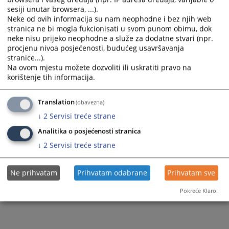
sesiji unutar browsera, ...).
Neke od ovih informacija su nam neophodne i bez njih web
stranica ne bi mogla fukcionisati u svom punom obimu, dok
neke nisu prijeko neophodne a služe za dodatne stvari (npr.
procjenu nivoa posjećenosti, budućeg usavršavanja
stranice...).
Na ovom mjestu možete dozvoliti ili uskratiti pravo na
korištenje tih informacija.
Translation
(obavezna)
↓
2
Servisi treće strane
Analitika o posjećenosti stranica
↓
2
Servisi treće strane
Ne prihvatam
Prihvatam odabrane
Prihvatam sve
Pokreće Klaro!