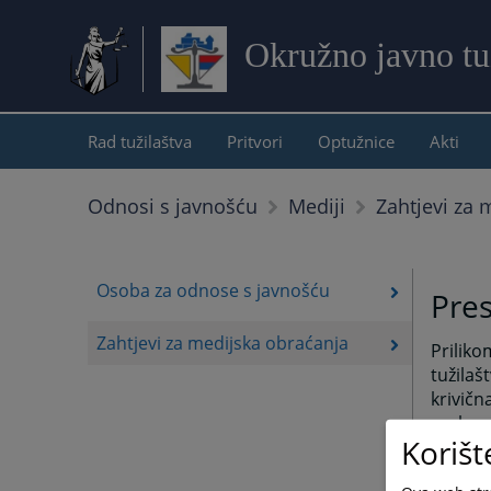
Okružno javno tu
Rad tužilaštva
Pritvori
Optužnice
Akti
Zahtjevi za 
Odnosi s javnošću
Mediji
Osoba za odnose s javnošću
Pres
Zahtjevi za medijska obraćanja
Prilik
tužila
krivič
svako 
Korišt
utvrdi 