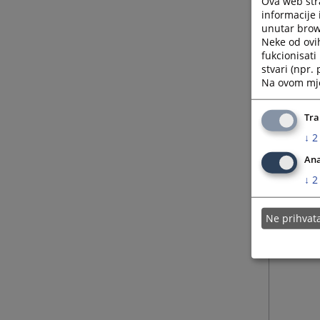
Ova web stra
informacije 
unutar brows
Neke od ovi
fukcionisat
stvari (npr.
Na ovom mjes
Tra
↓
2
Ana
↓
2
Ne prihva