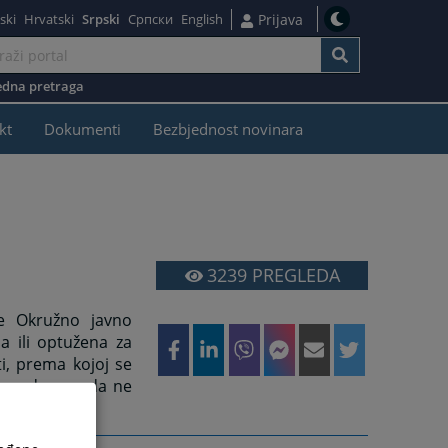
ski
Hrvatski
Srpski
Српски
English
Prijava
dna pretraga
kt
Dokumenti
Bezbjednost novinara
3239
PREGLEDA
uje Okružno javno
a ili optužena za
i, prema kojoj se
presudom suda ne