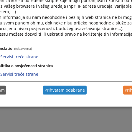
nica koristi određene skripte koje mogu pohranjivati i koristiti od
iz vašeg browsera i vašeg uređaja (npr. IP adresa uređaja, varijable 
era, ...).
h informacija su nam neophodne i bez njih web stranica ne bi mog
i u svom punom obimu, dok neke nisu prijeko neophodne a služe z
 procjenu nivoa posjećenosti, budućeg usavršavanja stranice...).
tu možete dozvoliti ili uskratiti pravo na korištenje tih informacija
nslation
(obavezna)
Servisi treće strane
litika o posjećenosti stranica
Servisi treće strane
tam
Prihvatam odabrane
Pri