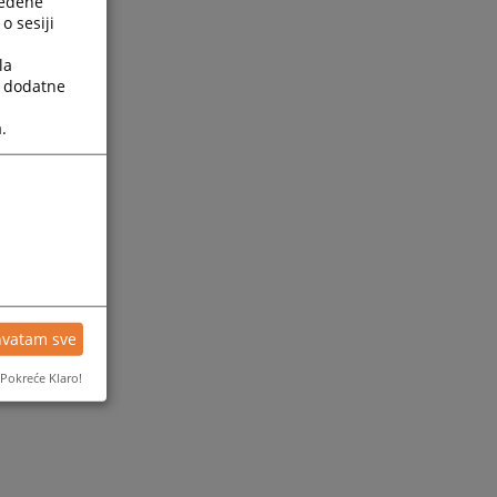
ređene
o sesiji
la
a dodatne
.
hvatam sve
Pokreće Klaro!