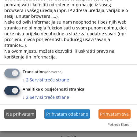
04.08.2010.
and
and
pohranjivati i koristiti određene informacije iz vašeg
browsera i vašeg uređaja (npr. IP adresa uređaja, varijable o
select
select
sesiji unutar browsera, ...).
a
a
Neke od ovih informacija su nam neophodne i bez njih web
date.
date.
stranica ne bi mogla fukcionisati u svom punom obimu, dok
Press
Press
neke nisu prijeko neophodne a služe za dodatne stvari (npr.
the
the
procjenu nivoa posjećenosti, budućeg usavršavanja
question
question
stranice...).
Na ovom mjestu možete dozvoliti ili uskratiti pravo na
mark
mark
korištenje tih informacija.
key
key
to
to
get
get
Translation
(obavezna)
the
the
↓
2
Servisi treće strane
keyboard
keyboard
Analitika o posjećenosti stranica
shortcuts
shortcuts
↓
2
Servisi treće strane
for
for
changing
changing
dates.
dates.
Ne prihvatam
Prihvatam odabrane
Prihvatam sve
Pokreće Klaro!