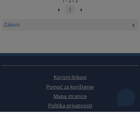
1 - 2 / 2
1
Zakoni
Korisni linkovi
Pomoć za korištenje
Mapa stranice
Politika privatnosti