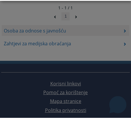
1 - 1 / 1
1
Osoba za odnose s javnošću
Zahtjevi za medijska obraćanja
Korisni linkovi
Pomoć za korištenje
Mapa stranice
Politika privatnosti