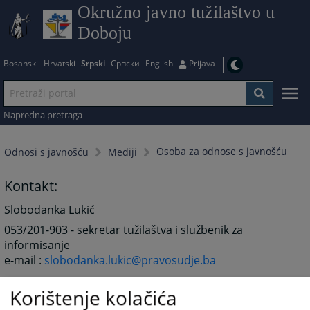
Okružno javno tužilaštvo u
Doboju
Bosanski
Hrvatski
Srpski
Српски
English
Prijava
Napredna pretraga
Osoba za odnose s javnošću
Odnosi s javnošću
Mediji
Kontakt:
Slobodanka Lukić
053/201-903 - sekretar tužilaštva i službenik za
informisanje
e-mail :
slobodanka.lukic@pravosudje.ba
2599
PREGLEDA
Korištenje kolačića