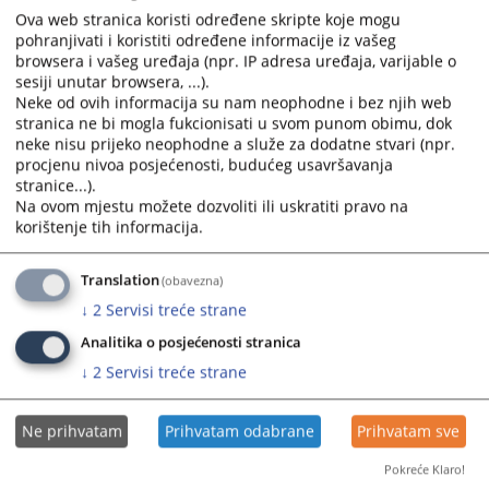
Ova web stranica koristi određene skripte koje mogu
pohranjivati i koristiti određene informacije iz vašeg
browsera i vašeg uređaja (npr. IP adresa uređaja, varijable o
sesiji unutar browsera, ...).
Neke od ovih informacija su nam neophodne i bez njih web
stranica ne bi mogla fukcionisati u svom punom obimu, dok
neke nisu prijeko neophodne a služe za dodatne stvari (npr.
procjenu nivoa posjećenosti, budućeg usavršavanja
stranice...).
Na ovom mjestu možete dozvoliti ili uskratiti pravo na
korištenje tih informacija.
Translation
(obavezna)
↓
2
Servisi treće strane
Analitika o posjećenosti stranica
↓
2
Servisi treće strane
Ne prihvatam
Prihvatam odabrane
Prihvatam sve
Pokreće Klaro!