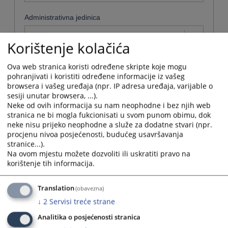
Administrativna jedinica
Odaberi...
Korištenje kolačića
Ova web stranica koristi određene skripte koje mogu
pohranjivati i koristiti određene informacije iz vašeg
browsera i vašeg uređaja (npr. IP adresa uređaja, varijable o
Naziv
sesiji unutar browsera, ...).
Okružno javno tužilaštvo u Doboju
Neke od ovih informacija su nam neophodne i bez njih web
stranica ne bi mogla fukcionisati u svom punom obimu, dok
Naziv institucije:
Okružno javno tužilaštvo u Doboju
neke nisu prijeko neophodne a služe za dodatne stvari (npr.
Adresa:
Svetog Save 22, 74000 Doboj
procjenu nivoa posjećenosti, budućeg usavršavanja
Adresa elektronske pošte:
ot-doboj@pravosudje.ba
stranice...).
Web stranica:
https://ot-doboj.pravosudje.ba/
Na ovom mjestu možete dozvoliti ili uskratiti pravo na
korištenje tih informacija.
Radno vrijeme:
07:00-15:00
Osoba za odnose s javnošću:
Slobodanka Lukić
Kontakt telefon za odnose s javnošću:
053 201 900
Translation
(obavezna)
Kontakt e-mail za odnose s javnošću:
slobodanka.lukic@pravosudje.ba
↓
2
Servisi treće strane
Službenik za informisanje:
Slobodanka Lukić
Analitika o posjećenosti stranica
Kontakt telefon službenika za informisanje:
053 201 900