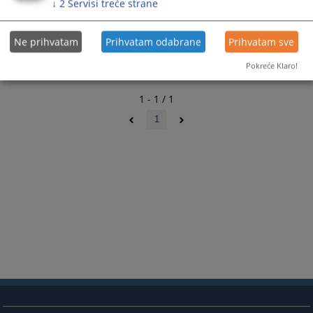
↓
2
Servisi treće strane
Kontakt e-mail službenika za
slobodanka.lukic@pravosudje.ba
informisanje:
Glavni tužilac:
VD Glavnog okružnog javnog tužioca - Olivera Rauković
Ne prihvatam
Prihvatam odabrane
Prihvatam sve
Telefaks:
053 201 902
Pokreće Klaro!
Telefon:
053 201 900
1 - 1 / 1
1