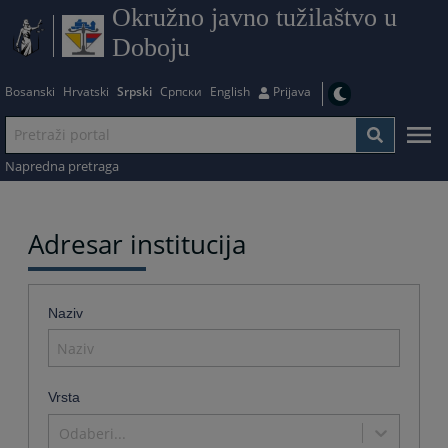
Okružno javno tužilaštvo u
Doboju
Bosanski
Hrvatski
Srpski
Српски
English
Prijava
Napredna pretraga
Adresar institucija
Naziv
Vrsta
Odaberi...