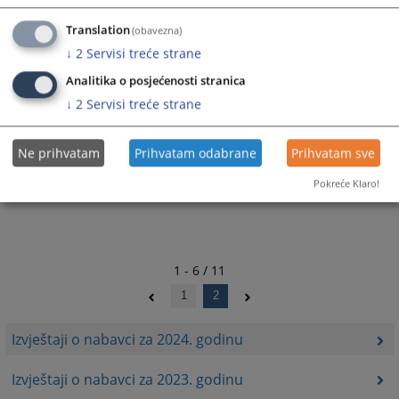
servisiranja, održavanja i pranja motornih vozila
Translation
(obavezna)
22.03.2024.
↓
2
Servisi treće strane
Analitika o posjećenosti stranica
↓
2
Servisi treće strane
Ne prihvatam
Prihvatam odabrane
Prihvatam sve
Pokreće Klaro!
1 - 6 / 11
1
2
Izvještaji o nabavci za 2024. godinu
Izvještaji o nabavci za 2023. godinu