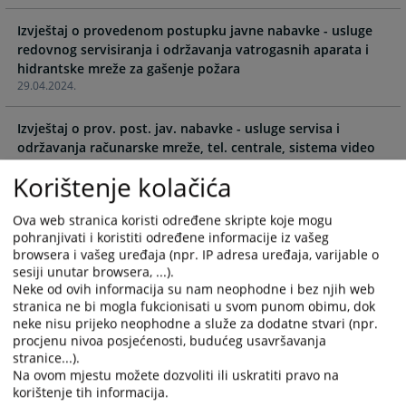
the
the
Izvještaj o provedenom postupku javne nabavke - usluge
calendar
calendar
redovnog servisiranja i održavanja vatrogasnih aparata i
and
and
hidrantske mreže za gašenje požara
select
select
29.04.2024.
a
a
date.
date.
Izvještaj o prov. post. jav. nabavke - usluge servisa i
Press
Press
održavanja računarske mreže, tel. centrale, sistema video
the
the
nadzora, audio i video opreme za snimanje, vatrodojavnog
question
question
Korištenje kolačića
sistema i sistema za kartično otvaranje vrata
mark
mark
29.04.2024.
key
key
Ova web stranica koristi određene skripte koje mogu
to
to
pohranjivati i koristiti određene informacije iz vašeg
Izvještaj o provedenom postupku javne nabavke pribora i
get
get
browsera i vašeg uređaja (npr. IP adresa uređaja, varijable o
sredstava za održavanje higijene
sesiji unutar browsera, ...).
the
the
22.03.2024.
Neke od ovih informacija su nam neophodne i bez njih web
keyboard
keyboard
stranica ne bi mogla fukcionisati u svom punom obimu, dok
shortcuts
shortcuts
Izvještaj o provedenom postupku javne nabavke
neke nisu prijeko neophodne a služe za dodatne stvari (npr.
for
for
procjenu nivoa posjećenosti, budućeg usavršavanja
kancelarijskog materijala i pribora
changing
changing
stranice...).
22.03.2024.
dates.
dates.
Na ovom mjestu možete dozvoliti ili uskratiti pravo na
korištenje tih informacija.
Izvještaj o provedenom postupku javne nabavke - usluge