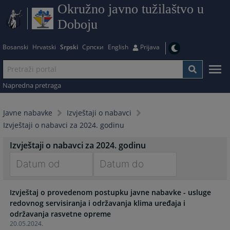
Okružno javno tužilaštvo u
Doboju
Bosanski
Hrvatski
Srpski
Српски
English
Prijava
Napredna pretraga
Javne nabavke
Izvještaji o nabavci
Izvještaji o nabavci za 2024. godinu
Izvještaji o nabavci za 2024. godinu
Navigate
Navigate
Izvještaj o provedenom postupku javne nabavke - usluge
forward
forward
redovnog servisiranja i održavanja klima uređaja i
to
to
održavanja rasvetne opreme
interact
interact
20.05.2024.
with
with