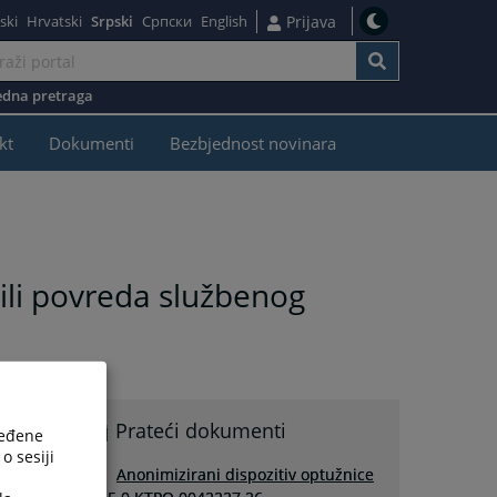
ski
Hrvatski
Srpski
Српски
English
Prijava
dna pretraga
kt
Dokumenti
Bezbjednost novinara
 ili povreda službenog
e
Prateći dokumenti
ređene
o sesiji
Anonimizirani dispozitiv optužnice