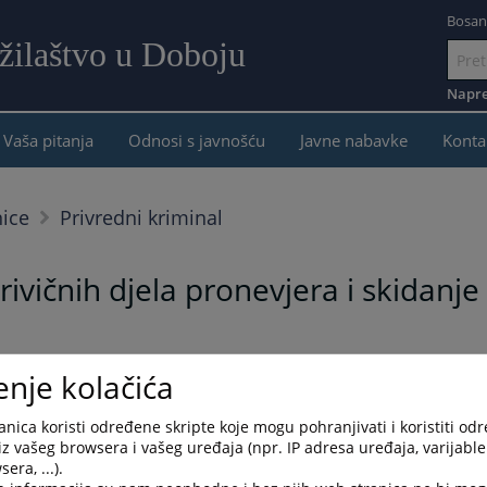
Bosan
žilaštvo u Doboju
Idi
na
Napre
sadržaj
Vaša pitanja
Odnosi s javnošću
Javne nabavke
Konta
nice
Privredni kriminal
ivičnih djela pronevjera i skidanje
enje kolačića
tupka i ne narušava princip presumpcije nevinosti. Svako se smatra nevinim dok s
nica koristi određene skripte koje mogu pohranjivati i koristiti od
iz vašeg browsera i vašeg uređaja (npr. IP adresa uređaja, varijable 
era, ...).