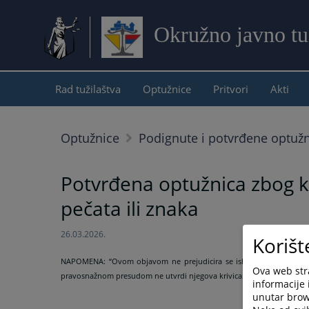
Okružno javno tu
Rad tužilaštva
Optužnice
Pritvori
Akti
Optužnice
Podignute i potvrđene optuž
Potvrđena optužnica zbog kr
pečata ili znaka
26.03.2026.
Korišt
NAPOMENA:
“Ovom objavom ne prejudicira se ishod krivičnog pos
Ova web stra
pravosnažnom presudom ne utvrdi njegova krivica.”
informacije 
unutar brows