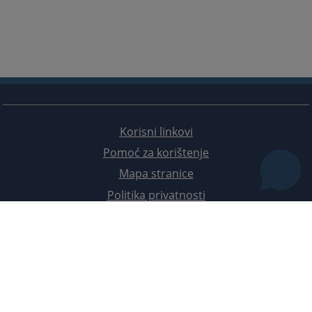
Korisni linkovi
Pomoć za korištenje
Mapa stranice
Politika privatnosti
Redizajn web stranice je finansirala Evropska unija. Za njen sadržaj isključivo je odgovorno
Visoko sudsko i tužilačko vijeće BiH i ona ne odražava nužno stavove Evropske unije.