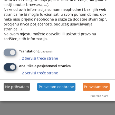
sesiji unutar browsera, ...).
utvrdi njegova krivica.
Neke od ovih informacija su nam neophodne i bez njih web
Prikazana vijest je na
:
Srpski jezik
stranica ne bi mogla fukcionisati u svom punom obimu, dok
neke nisu prijeko neophodne a služe za dodatne stvari (npr.
3235
PREGLEDA
procjenu nivoa posjećenosti, budućeg usavršavanja
stranice...).
Na ovom mjestu možete dozvoliti ili uskratiti pravo na
korištenje tih informacija.
Translation
(obavezna)
↓
2
Servisi treće strane
Analitika o posjećenosti stranica
↓
2
Servisi treće strane
Ne prihvatam
Prihvatam odabrane
Prihvatam sve
Pokreće Klaro!