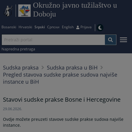
Okružno javno tužilaštvo u
Doboju
Bosanski
Hrvatski
Srpski
Српски
English
Prijava
Napredna pretraga
Sudska praksa
Sudska praksa u BiH
Pregled stavova sudske prakse sudova najviše
instance u BiH
Stavovi sudske prakse Bosne i Hercegovine
29.06.2026.
Ovdje možete preuzeti stavove sudske prakse sudova najviše
instance.