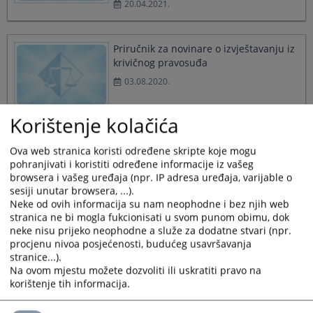
20.04.2021.
select
select
a
a
date.
date.
Priručnik za novinare o izvještavanju iz
Press
Press
krivičnog pravosuđa
the
the
question
question
03.08.2020.
mark
mark
key
key
to
to
Korištenje kolačića
get
get
Brošura o pravima svjedoka/oštećenog
the
the
Ova web stranica koristi određene skripte koje mogu
u krivičnom postupku
keyboard
keyboard
pohranjivati i koristiti određene informacije iz vašeg
shortcuts
shortcuts
03.08.2020.
browsera i vašeg uređaja (npr. IP adresa uređaja, varijable o
for
for
sesiji unutar browsera, ...).
changing
changing
Neke od ovih informacija su nam neophodne i bez njih web
dates.
dates.
stranica ne bi mogla fukcionisati u svom punom obimu, dok
neke nisu prijeko neophodne a služe za dodatne stvari (npr.
Brošura Transparency Internationala o
procjenu nivoa posjećenosti, budućeg usavršavanja
pravima građana u kontaktu sa
stranice...).
tužilaštvima
Na ovom mjestu možete dozvoliti ili uskratiti pravo na
korištenje tih informacija.
03.08.2020.