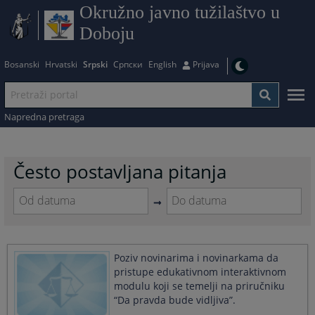
Okružno javno tužilaštvo u
Doboju
Bosanski
Hrvatski
Srpski
Српски
English
Prijava
Napredna pretraga
Često postavljana pitanja
Navigate
Navigate
forward
forward
to
to
Poziv novinarima i novinarkama da
interact
interact
pristupe edukativnom interaktivnom
with
with
modulu koji se temelji na priručniku
the
the
calendar
calendar
“Da pravda bude vidljiva”.
and
and