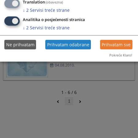
Translation
(obavezna)
Komunikacija elektronskom poštom
↓
2
Servisi treće strane
19.11.2013.
Analitika o posjećenosti stranica
↓
2
Servisi treće strane
Ne prihvatam
Prihvatam odabrane
Prihvatam sve
Zakon o slobodi pristupa
Pokreće Klaro!
informacijama
04.08.2010.
1 - 6 / 6
1