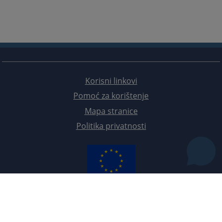
Korisni linkovi
Pomoć za korištenje
Mapa stranice
Politika privatnosti
Redizajn web stranice je finansirala Evropska unija. Za njen sadržaj isključivo je odgovorno
Visoko sudsko i tužilačko vijeće BiH i ona ne odražava nužno stavove Evropske unije.