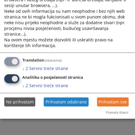
sesiji unutar browsera, ...).
Neke od ovih informacija su nam neophodne i bez njih web
stranica ne bi mogla fukcionisati u svom punom obimu, dok
neke nisu prijeko neophodne a služe za dodatne stvari (npr.
procjenu nivoa posjećenosti, budućeg usavršavanja
stranice...).
Na ovom mjestu možete dozvoliti ili uskratiti pravo na
Trenutno nema vijesti
korištenje tih informacija.
Translation
(obavezna)
↓
2
Servisi treće strane
Analitika o posjećenosti stranica
↓
2
Servisi treće strane
Ne prihvatam
Prihvatam odabrane
Prihvatam sve
Pokreće Klaro!