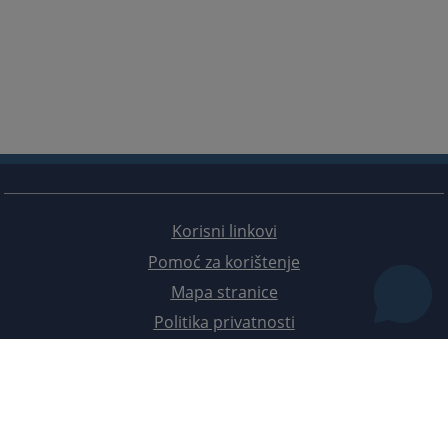
Korisni linkovi
Pomoć za korištenje
Mapa stranice
Politika privatnosti
Redizajn web stranice je finansirala Evropska unija. Za njen sadržaj isključivo je odgovorno
Visoko sudsko i tužilačko vijeće BiH i ona ne odražava nužno stavove Evropske unije.