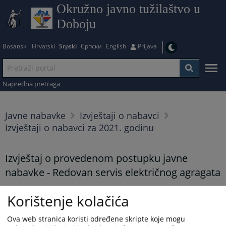
Okružno javno tužilaštvo u
Doboju
Bosanski
Hrvatski
Srpski
Српски
English
Prijava
Napredna pretraga
Javne nabavke
Izvještaji o nabavci
Izvještaji o nabavci za 2021. godinu
Izvještaj o provedenom postupku javne
nabavke - Redovan servis električnog agragata
29.01.2021.
Korištenje kolačića
Prikazana vijest je na
:
Srpski jezik
Ova web stranica koristi određene skripte koje mogu