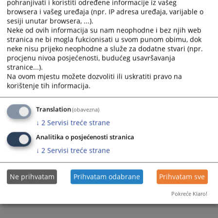
pohranjivati i koristiti određene informacije iz vašeg
Prateći dokumenti
browsera i vašeg uređaja (npr. IP adresa uređaja, varijable o
sesiji unutar browsera, ...).
Izvještaj o provedenom postupku javne nabavke -
Neke od ovih informacija su nam neophodne i bez njih web
Redovan servis električnog agragata
stranica ne bi mogla fukcionisati u svom punom obimu, dok
neke nisu prijeko neophodne a služe za dodatne stvari (npr.
procjenu nivoa posjećenosti, budućeg usavršavanja
stranice...).
430
PREGLEDA
Na ovom mjestu možete dozvoliti ili uskratiti pravo na
korištenje tih informacija.
Translation
(obavezna)
↓
2
Servisi treće strane
Analitika o posjećenosti stranica
↓
2
Servisi treće strane
Ne prihvatam
Prihvatam odabrane
Prihvatam sve
Pokreće Klaro!