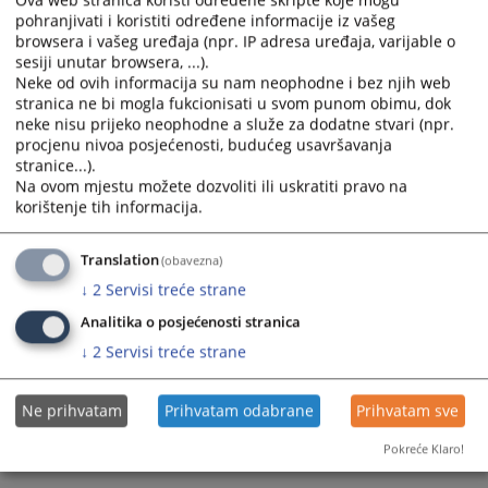
Ova web stranica koristi određene skripte koje mogu
pohranjivati i koristiti određene informacije iz vašeg
browsera i vašeg uređaja (npr. IP adresa uređaja, varijable o
Prateći dokumenti
sesiji unutar browsera, ...).
Neke od ovih informacija su nam neophodne i bez njih web
Izvještaj o provedenom postupku javne nabavke -
stranica ne bi mogla fukcionisati u svom punom obimu, dok
usluge redovnog servisa i održavanja motornog vozila
neke nisu prijeko neophodne a služe za dodatne stvari (npr.
procjenu nivoa posjećenosti, budućeg usavršavanja
stranice...).
Na ovom mjestu možete dozvoliti ili uskratiti pravo na
451
PREGLEDA
korištenje tih informacija.
Translation
(obavezna)
↓
2
Servisi treće strane
Analitika o posjećenosti stranica
↓
2
Servisi treće strane
Ne prihvatam
Prihvatam odabrane
Prihvatam sve
Pokreće Klaro!