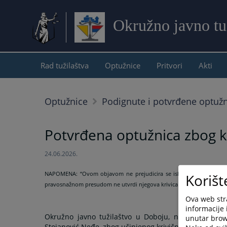
Okružno javno tu
Rad tužilaštva
Optužnice
Pritvori
Akti
Optužnice
Podignute i potvrđene optuž
Potvrđena optužnica zbog kr
24.06.2026.
NAPOMENA:
“Ovom objavom ne prejudicira se ishod krivičnog pos
Korišt
pravosnažnom presudom ne utvrdi njegova krivica.”
Ova web stra
informacije 
Okružno javno tužilaštvo u Doboju, nakon sprovede
unutar brows
Stojanović Neđe, zbog učinjenog krivičnog djela Ugrož