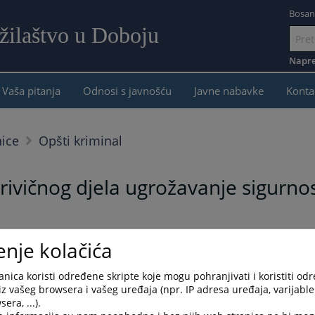
Bosan
žilaštvo u Doboju
Idi
na
Napre
sadržaj
Vaša pitanja
Odnosi s javnošću
Javne nabavke
Konta
nice
Opšti kriminal
ivičnog djela ugrožavanje sigurnos
tupka i ne narušava princip presumpcije nevinosti. Svako se smatra nevinim dok s
enje kolačića
nica koristi određene skripte koje mogu pohranjivati i koristiti od
iz vašeg browsera i vašeg uređaja (npr. IP adresa uređaja, varijable 
ne istrage, dana 12.06.2026.godine podiglo je optužnicu proti
era, ...).
avanje sigurnosti.