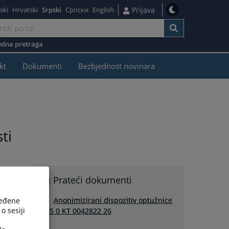
ski
Hrvatski
Srpski
Српски
English
Prijava
dna pretraga
kt
Dokumenti
Bezbjednost novinara
ti
e
Prateći dokumenti
Anonimizirani dispozitiv optužnice
ređene
o sesiji
T15 0 KT 0042822 26
v