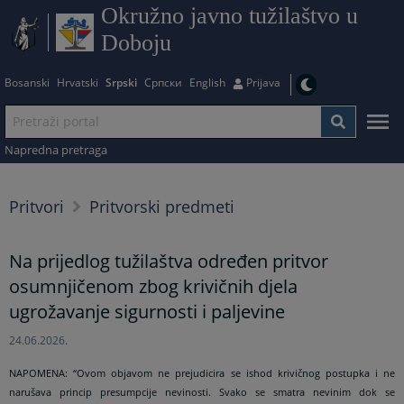
Okružno javno tužilaštvo u
Doboju
Bosanski
Hrvatski
Srpski
Српски
English
Prijava
Napredna pretraga
Pritvori
Pritvorski predmeti
Na prijedlog tužilaštva određen pritvor
osumnjičenom zbog krivičnih djela
ugrožavanje sigurnosti i paljevine
24.06.2026.
NAPOMENA:
“Ovom objavom ne prejudicira se ishod krivičnog postupka i ne
narušava princip presumpcije nevinosti. Svako se smatra nevinim dok se