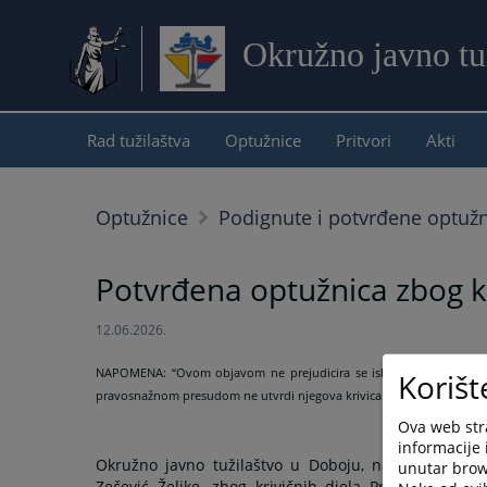
Okružno javno tu
Rad tužilaštva
Optužnice
Pritvori
Akti
Optužnice
Podignute i potvrđene optuž
Potvrđena optužnica zbog kri
12.06.2026.
NAPOMENA:
“Ovom objavom ne prejudicira se ishod krivičnog pos
Korišt
pravosnažnom presudom ne utvrdi njegova krivica.”
Ova web stra
informacije 
Okružno javno tužilaštvo u Doboju, nakon sprovede
unutar brows
Zečević Željke, zbog krivičnih djela Pronevjera i Fa