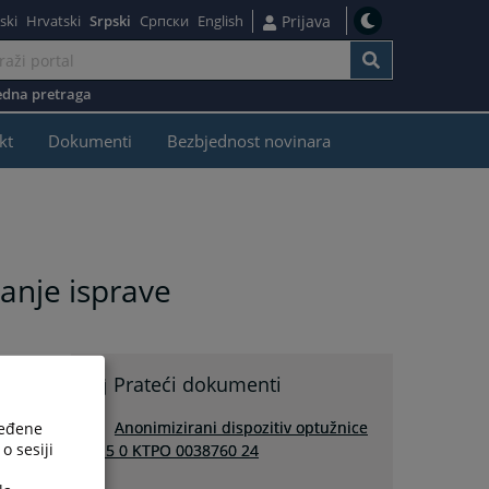
ski
Hrvatski
Srpski
Српски
English
Prijava
dna pretraga
kt
Dokumenti
Bezbjednost novinara
vanje isprave
e
Prateći dokumenti
Anonimizirani dispozitiv optužnice
ređene
o sesiji
T15 0 KTPO 0038760 24
v
a