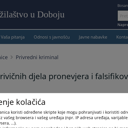
Bosan
žilaštvo u Doboju
Idi
na
Napre
sadržaj
Vaša pitanja
Odnosi s javnošću
Javne nabavke
Konta
nice
Privredni kriminal
vičnih djela pronevjera i falsifiko
tupka i ne narušava princip presumpcije nevinosti. Svako se smatra nevinim dok s
enje kolačića
nica koristi određene skripte koje mogu pohranjivati i koristiti od
iz vašeg browsera i vašeg uređaja (npr. IP adresa uređaja, varijable 
ne istrage, dana 20.04.2026.godine, podiglo je optužnicu proti
era, ...).
lsifikovanje isprave i protiv Zečević Jovana, zbog krivičnog djel