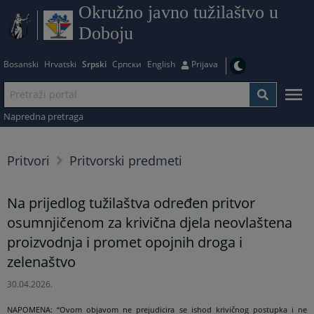
Okružno javno tužilaštvo u
Doboju
Bosanski
Hrvatski
Srpski
Српски
English
Prijava
Napredna pretraga
Pritvori
Pritvorski predmeti
Na prijedlog tužilaštva određen pritvor
osumnjičenom za krivična djela neovlaštena
proizvodnja i promet opojnih droga i
zelenaštvo
30.04.2026.
NAPOMENA:
“Ovom objavom ne prejudicira se ishod krivičnog postupka i ne