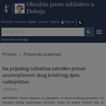
Okružno javno tužilaštvo u
Doboju
Bosanski
Hrvatski
Srpski
Српски
English
Prijava
Napredna pretraga
Pritvori
Pritvorski predmeti
Na prijedlog tužilaštva određen pritvor
osumnjičenom zbog krivičnog djela
razbojništvo
16.03.2026.
NAPOMENA:
“Ovom objavom ne prejudicira se ishod krivičnog postupka i ne
narušava princip presumpcije nevinosti. Svako se smatra nevinim dok se