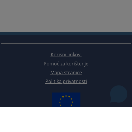
Korisni linkovi
Pomoć za korištenje
Mapa stranice
Politika privatnosti
Redizajn web stranice je finansirala Evropska unija. Za njen sadržaj isključivo je odgovorno
Visoko sudsko i tužilačko vijeće BiH i ona ne odražava nužno stavove Evropske unije.