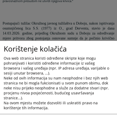
pravosnažnom presudom ne utvrdi njegova krivica.”
Postupajući tužilac Okružnog javnog tužilaštva u Doboju, nakon ispitivanja
osumnjičenog lica S.S
. (1977) iz O., grad Derventa, stavio je dana
14.03.2026. godine, prijedlog Okružnom sudu u Doboju za određivanje
mjere pritvora zbog postojanja osnovane sumnje da je počinio krivično
djelo Razbojništvo.
Korištenje kolačića
Osumnjičeni se tereti da je dana 13.03.2026. godine oko 04,00 časa, u
Ova web stranica koristi određene skripte koje mogu
Derventi, došao maskiran do objekta jednog automat kluba u Derventi, te
pohranjivati i koristiti određene informacije iz vašeg
je uz upotrebu i prijetnju vatrenim oružjem (pištoljem) radniku navedenog
browsera i vašeg uređaja (npr. IP adresa uređaja, varijable o
kluba naredio da legne na pod i da mu kaže gdje je novac, što je oštećeni i
sesiji unutar browsera, ...).
učinio, a nakon čega je osumnjičeni uzeo i prisvojio određenu količinu
Neke od ovih informacija su nam neophodne i bez njih web
novca, te ubrzo potom napustio lice mjesta.
stranica ne bi mogla fukcionisati u svom punom obimu, dok
neke nisu prijeko neophodne a služe za dodatne stvari (npr.
procjenu nivoa posjećenosti, budućeg usavršavanja
Tužilac je stavio prijedlog za određivanje mjere pritvora jer postoje
stranice...).
naročite okolnosti koje opravdavaju bojazan da će osumnjičeni boravkom
Na ovom mjestu možete dozvoliti ili uskratiti pravo na
na slobodi ponoviti krivično djelo, a za krivično djelo za koje se tereti
korištenje tih informacija.
zaprijećena je kazna zatvora od 5 do 15 godina, odnosno može se izreći
kazna zatvora od 3 godine ili teža kazna.