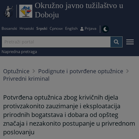
Okružno javno tužilaštvo u
Doboju
Bosanski
Hrvatski
Srpski
Српски
English
Prijava
Napredna pretraga
Optužnice
Podignute i potvrđene optužnice
Privredni kriminal
Potvrđena optužnica zbog krivičnih djela
protivzakonito zauzimanje i eksploatacija
prirodnih bogatstava i dobara od opšteg
značaja i nezakonito postupanje u privrednom
poslovanju