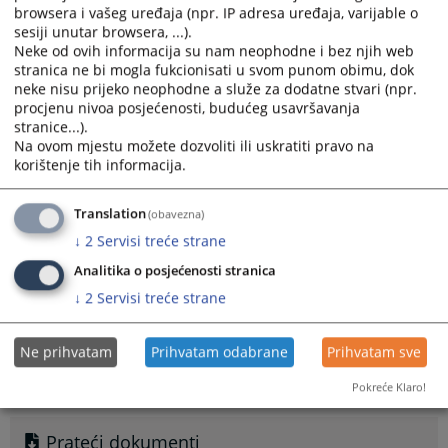
browsera i vašeg uređaja (npr. IP adresa uređaja, varijable o
promjena namjene na lokalitetu “Topolik” i “Struka” grad Doboj,
sesiji unutar browsera, ...).
kao i iz vodotoka rijeke Bosne na lokalitetu “Skelski prelaz-
Neke od ovih informacija su nam neophodne i bez njih web
Zečević vir” na području grada Doboja, te u namjeri
stranica ne bi mogla fukcionisati u svom punom obimu, dok
pribavljanja protivpravne imovinske koristi za privredno
neke nisu prijeko neophodne a služe za dodatne stvari (npr.
društvo “Plosko” d.o.o. Osječani Donji, Doboj, protivpravno
procjenu nivoa posjećenosti, budućeg usavršavanja
eksploatisanu mineralnu sirovinu – prirodni šljunak i pijesak, u
stranice...).
kontinuitetu prodavali domaćim kupcima, na način što su
Na ovom mjestu možete dozvoliti ili uskratiti pravo na
lažnim prikazivanjem i prikrivanjem činjenica neistinito
korištenje tih informacija.
prikazali stanje i kretanje sredstava i rezultata poslovanja, a pri
izvršavanju poreskih i drugih zakonskih obaveza uskratili
Translation
(obavezna)
sredstva koja predstavljaju javni prihod, na koji način je za
privredno društvo „Plosko“ d.o.o. Osječani Donji, Doboj
↓
2
Servisi treće strane
pribavljena znatna imovinska korist, dok je za Budžet Republike
Analitika o posjećenosti stranica
Srpske i grada Doboja nastupila znatna šteta.
↓
2
Servisi treće strane
Prilog: Anonimizirani dispozitiv potvrđene optužnice broj: T15 0
Ne prihvatam
Prihvatam odabrane
Prihvatam sve
KTPO 0030474 25 2.
Pokreće Klaro!
Prikazana vijest je na
:
Srpski jezik
Prateći dokumenti