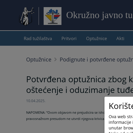
Okružno javno tu
Rad tužilaštva
Pritvori
Optužnice
Akti
Optužnice
Podignute i potvrđene optuž
Potvrđena optužnica zbog kriv
oštećenje i oduzimanje tuđe 
10.04.2025.
Korišt
NAPOMENA:
“Ovom objavom ne prejudicira se ishod krivičnog postup
Ova web stra
pravosnažnom presudom ne utvrdi njegova krivica.”
informacije 
unutar brows