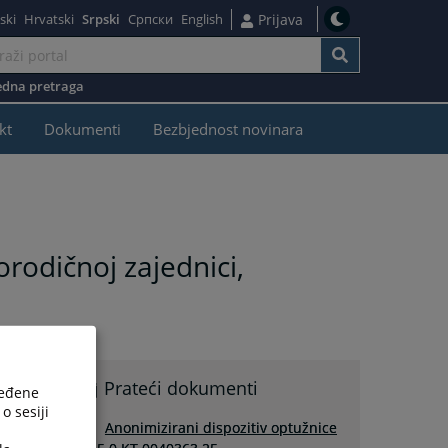
ski
Hrvatski
Srpski
Српски
English
Prijava
dna pretraga
kt
Dokumenti
Bezbjednost novinara
orodičnoj zajednici,
Prateći dokumenti
ređene
o sesiji
Anonimizirani dispozitiv optužnice