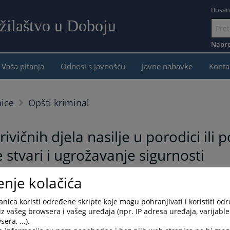
Bosan
žilaštvo u Doboju
Idi
na
Napre
sadržaj
Vaša pitanja
Odnosi s javnošću
Javne nabavke
Konta
nice
Opšti kriminal
ičnih djela nasilje u porodici ili p
stvari i ugrožavanje sigurnosti
enje kolačića
ka i ne narušava princip presumpcije nevinosti. Svako se smatra nevinim dok se
nica koristi određene skripte koje mogu pohranjivati i koristiti od
iz vašeg browsera i vašeg uređaja (npr. IP adresa uređaja, varijable 
era, ...).