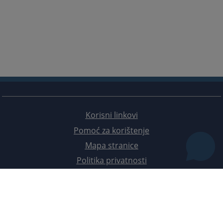
Korisni linkovi
Pomoć za korištenje
Mapa stranice
Politika privatnosti
Redizajn web stranice je finansirala Evropska unija. Za njen sadržaj isključivo je odgovorno
Visoko sudsko i tužilačko vijeće BiH i ona ne odražava nužno stavove Evropske unije.