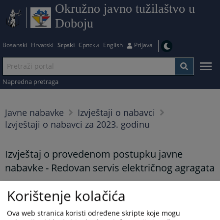
Okružno javno tužilaštvo u
Doboju
Bosanski
Hrvatski
Srpski
Српски
English
Prijava
Napredna pretraga
Javne nabavke
Izvještaji o nabavci
Izvještaji o nabavci za 2023. godinu
Izvještaj o provedenom postupku javne
nabavke - Redovan servis električnog agragata
10.10.2023.
Korištenje kolačića
Prikazana vijest je na
:
Srpski jezik
Ova web stranica koristi određene skripte koje mogu