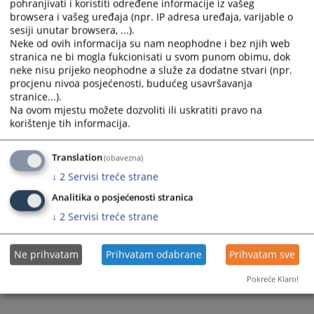
pohranjivati i koristiti određene informacije iz vašeg
Prateći dokumenti
browsera i vašeg uređaja (npr. IP adresa uređaja, varijable o
sesiji unutar browsera, ...).
Izvještaj o provedenom postupku javne nabavke -
Neke od ovih informacija su nam neophodne i bez njih web
Redovan servis električnog agragata
stranica ne bi mogla fukcionisati u svom punom obimu, dok
neke nisu prijeko neophodne a služe za dodatne stvari (npr.
procjenu nivoa posjećenosti, budućeg usavršavanja
stranice...).
266
PREGLEDA
Na ovom mjestu možete dozvoliti ili uskratiti pravo na
korištenje tih informacija.
Translation
(obavezna)
↓
2
Servisi treće strane
Analitika o posjećenosti stranica
↓
2
Servisi treće strane
Ne prihvatam
Prihvatam odabrane
Prihvatam sve
Pokreće Klaro!