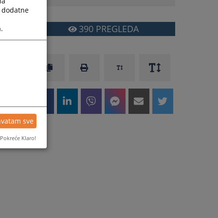
la
a dodatne
390
PREGLEDA
.
hvatam sve
Pokreće Klaro!