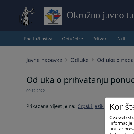
Okružno javno tu
Rad tužilaštva
Optužnice
Pritvori
Akti
Javne nabavke
Odluke
Odluke o naba
Odluka o prihvatanju ponud
09.12.2022.
Korišt
Prikazana vijest je na
:
Srpski jezik
Ova web stra
informacije 
unutar brows