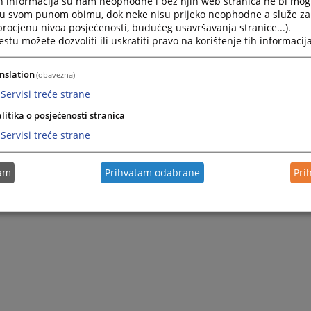
h informacija su nam neophodne i bez njih web stranica ne bi mog
i u svom punom obimu, dok neke nisu prijeko neophodne a služe z
 procjenu nivoa posjećenosti, budućeg usavršavanja stranice...).
tu možete dozvoliti ili uskratiti pravo na korištenje tih informacija
nslation
(obavezna)
Servisi treće strane
litika o posjećenosti stranica
Servisi treće strane
tam
Prihvatam odabrane
Pri