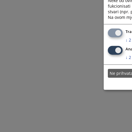
Neke od ovi
fukcionisat
stvari (npr.
Na ovom mjes
Tra
↓
2
Ana
↓
2
Ne prihva