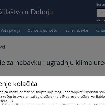
Bosan
žilaštvo u Doboju
Idi
na
Napre
sadržaj
Vaša pitanja
Odnosi s javnošću
Javne nabavke
Konta
vci
e za nabavku i ugradnju klima ure
enje kolačića
nica koristi određene skripte koje mogu pohranjivati i koristiti od
iz vašeg browsera i vašeg uređaja (npr. IP adresa uređaja, varijable 
era, ...).