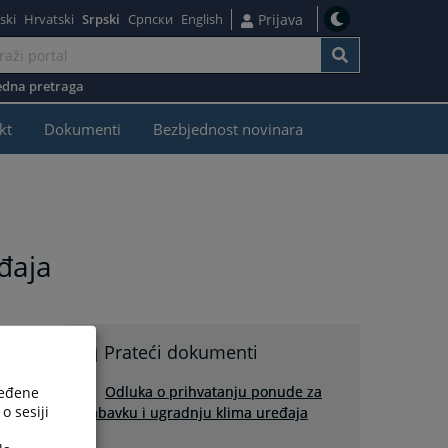
ski
Hrvatski
Srpski
Српски
English
Prijava
dna pretraga
kt
Dokumenti
Bezbjednost novinara
đaja
Prateći dokumenti
Odluka o prihvatanju ponude za
ređene
o sesiji
nabavku i ugradnju klima uređaja