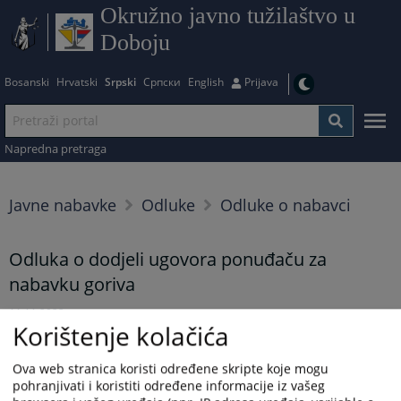
Okružno javno tužilaštvo u
Doboju
Bosanski
Hrvatski
Srpski
Српски
English
Prijava
Napredna pretraga
Javne nabavke
Odluke
Odluke o nabavci
Odluka o dodjeli ugovora ponuđaču za
nabavku goriva
11.11.2022.
Korištenje kolačića
Prikazana vijest je na
:
Srpski jezik
Ova web stranica koristi određene skripte koje mogu
pohranjivati i koristiti određene informacije iz vašeg
Prateći dokumenti