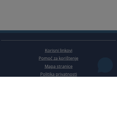
Korisni linkovi
Pomoć za korištenje
Mapa stranice
Politika privatnosti
Redizajn web stranice je finansirala Evropska unija. Za njen sadržaj isključivo je odgovorno
Visoko sudsko i tužilačko vijeće BiH i ona ne odražava nužno stavove Evropske unije.