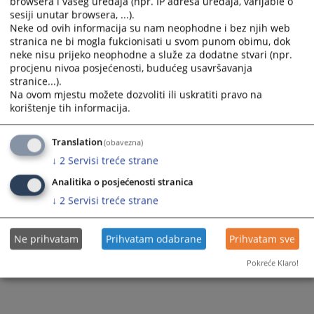
browsera i vašeg uređaja (npr. IP adresa uređaja, varijable o
sesiji unutar browsera, ...).
Odluka o dodjeli ugovora ponuđaču za nabavku goriva
Neke od ovih informacija su nam neophodne i bez njih web
stranica ne bi mogla fukcionisati u svom punom obimu, dok
neke nisu prijeko neophodne a služe za dodatne stvari (npr.
procjenu nivoa posjećenosti, budućeg usavršavanja
362
PREGLEDA
stranice...).
Na ovom mjestu možete dozvoliti ili uskratiti pravo na
korištenje tih informacija.
Translation
(obavezna)
↓
2
Servisi treće strane
Analitika o posjećenosti stranica
↓
2
Servisi treće strane
Ne prihvatam
Prihvatam odabrane
Prihvatam sve
Pokreće Klaro!